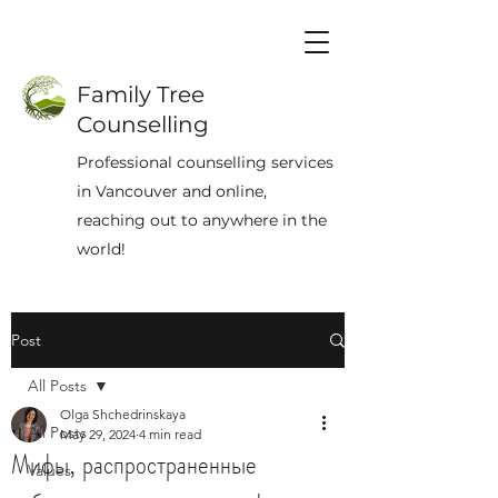
Family Tree
Counselling
Professional counselling services
in Vancouver and online,
reaching out to anywhere in the
world!
Post
All Posts
Olga Shchedrinskaya
All Posts
May 29, 2024
4 min read
Мифы, распространенные
Values