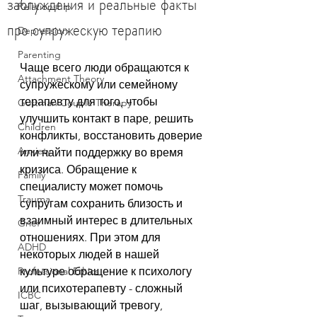
заблуждения и реальные факты
Relationship
про супружескую терапию
Depression
Parenting
Чаще всего люди обращаются к 
Attachment Theory
супружескому или семейному 
терапевту для того, чтобы 
Gottman Couple Therapy
улучшить контакт в паре, решить 
Children
конфликты, восстановить доверие 
Anxiety
или найти поддержку во время 
кризиса. Обращение к 
Family
специалисту может помочь 
Trauma
супругам сохранить близость и 
взаимный интерес в длительных 
Grief
отношениях. При этом для 
ADHD
некоторых людей в нашей 
Professional Ethics
культуре обращение к психологу 
или психотерапевту - сложный 
ICBC
шаг, вызывающий тревогу, 