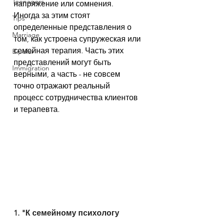
Teenagers
напряжение или сомнения. 
Иногда за этим стоят 
Tips
определенные представления о 
Marriage
том, как устроена супружеская или 
семейная терапия. Часть этих 
Bipolar
представлений могут быть 
Immigration
верными, а часть - не совсем 
точно отражают реальный 
процесс сотрудничества клиентов 
и терапевта.
1. "К семейному психологу 