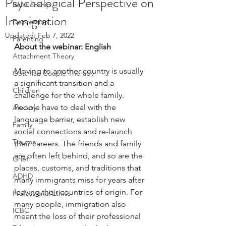
Psychological Perspective on
Relationship
Immigration
Depression
Updated:
Feb 7, 2022
Parenting
About the webinar: English
Attachment Theory
Moving to another country is usually 
Gottman Couple Therapy
a significant transition and a 
Children
challenge for the whole family. 
People have to deal with the 
Anxiety
language barrier, establish new 
Family
social connections and re-launch 
Trauma
their careers. The friends and family 
are often left behind, and so are the 
Grief
places, customs, and traditions that 
ADHD
many immigrants miss for years after 
leaving their countries of origin. For 
Professional Ethics
many people, immigration also 
ICBC
meant the loss of their professional 