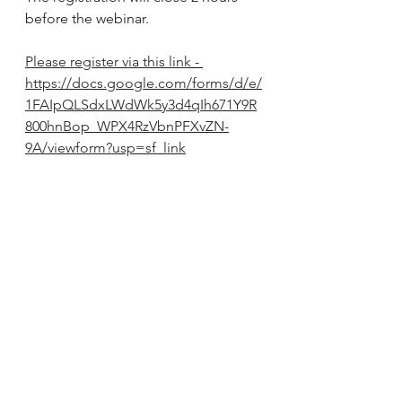
before the webinar.
Please register via this link
 - 
https://docs.google.com/forms/d/e/
1FAIpQLSdxLWdWk5y3d4qIh671Y9R
800hnBop_WPX4RzVbnPFXvZN-
9A/viewform?usp=sf_link