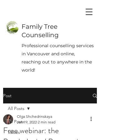
Family Tree
Counselling
Professional counselling services
in Vancouver and online,
reaching out to anywhere in the
world!
Post
All Posts
Olga Shchedrinskaya
All Posts
Jan 19, 2022
2 min read
Free webinar: the
Values