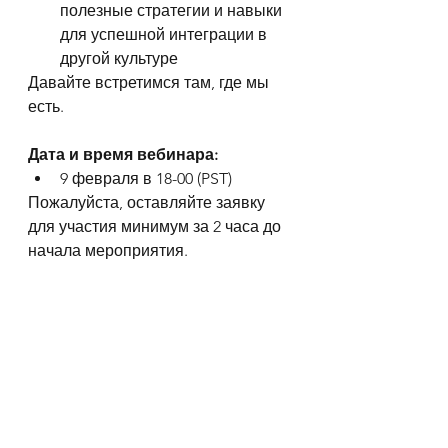
полезные стратегии и навыки 
для успешной интеграции в 
другой культуре
Давайте встретимся там, где мы 
есть.
Дата и время вебинара:
9 февраля в 18-00 (PST)
Пожалуйста, оставляйте заявку 
для участия минимум за 2 часа до 
начала мероприятия.
Зарегистрироваться
 - 
https://docs.google.com/forms/d/e/
1FAIpQLSdxLWdWk5y3d4qIh671Y9R
800hnBop_WPX4RzVbnPFXvZN-
9A/viewform?usp=sf_link
Информация о ведущем: 
Ольга Щедринская