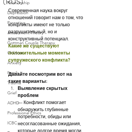
(RUS)
Relationship
Современная наука вокруг 
Depression
отношений говорит нам о том, что 
Parenting
конфликты имеют не только 
разрушительный, но и 
Attachment Theory
конструктивный потенциал.
Gottman Couple Therapy
​Какие же существуют 
Children
положительные моменты 
супружеского конфликта​?
Anxiety
Family
Давайте посмотрим вот на 
такие варианты:
Trauma
Выявление скрытых 
Grief
проблем
— Конфликт помогает 
ADHD
обнаружить глубинные 
Professional Ethics
потребности, обиды или 
ICBC
несогласованные ожидания, 
которые долгое время могли 