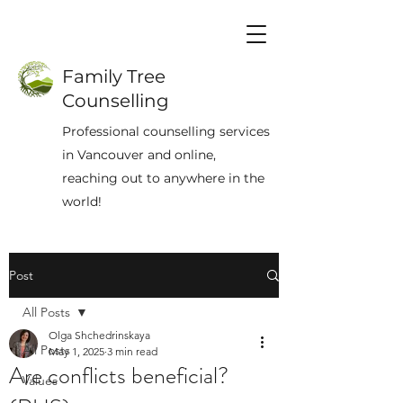
Family Tree
Counselling
Professional counselling services
in Vancouver and online,
reaching out to anywhere in the
world!
Post
All Posts
Olga Shchedrinskaya
All Posts
May 1, 2025
3 min read
Are conflicts beneficial?
Values