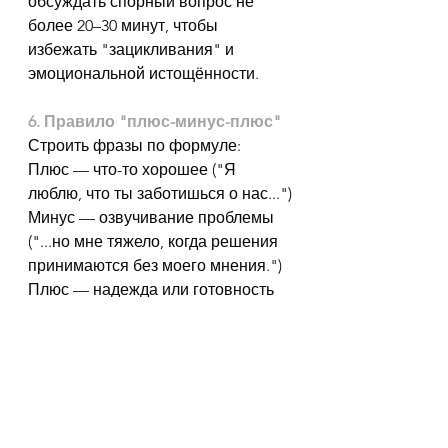
обсуждать спорный вопрос не 
более 20–30 минут, чтобы 
избежать "зацикливания" и 
эмоциональной истощённости.
6. Правило "плюс-минус-плюс"
Строить фразы по формуле:
Плюс — что-то хорошее ("Я 
люблю, что ты заботишься о нас...")
Минус — озвучивание проблемы 
("...но мне тяжело, когда решения 
принимаются без моего мнения.")
Плюс — надежда или готовность 
("Я бы хотел(а) вместе обсуждать 
важные моменты.").
7. Разделение конфликта на 
части
Если накопилось много претензий, 