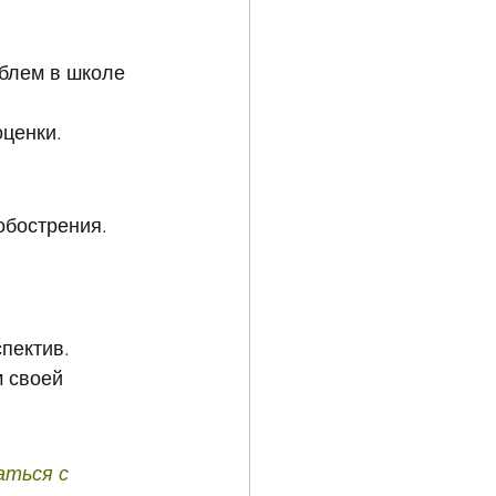
блем в школе 
оценки.
обострения.
пектив.
 своей 
аться с 