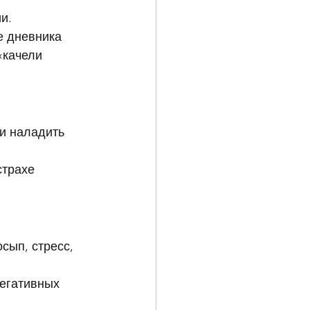
и.
е дневника 
«качели 
и наладить 
страхе 
сып, стресс, 
егативных 