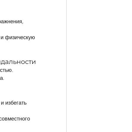
ражнения, 
 и физическую 
идальности
стью.
а.
и избегать 
совместного 