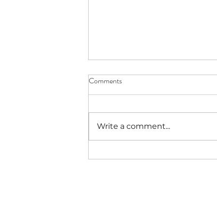
Comments
Write a comment...
Signs of bipolar disorder in
teenagers: a checklist for
caregivers