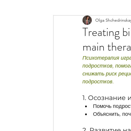
Olga Shchedrinska
Gottman Couple Therap
Treating bi
main thera
Professional Ethics
I
Психотерапия игра
подростков, помог
снижать риск реци
подростков.
1. Осознание 
Помочь подрост
Объяснить, поч
2. Развитие н