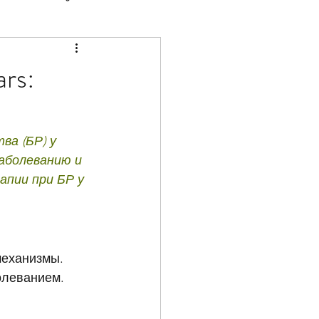
Grief
ADHD
ars:
ar
Immigration
а (БР) у 
аболеванию и 
апии при БР у 
 механизмы.
олеванием.