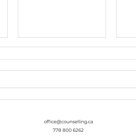
Emotional regulation skills (Rus)
Paren
disor
office@counselling.ca
778 800 6262