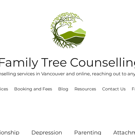
Family Tree Counselli
nselling services in Vancouver and online, reaching out to an
ices
Booking and Fees
Blog
Resources
Contact Us
F
ionship
Depression
Parenting
Attach