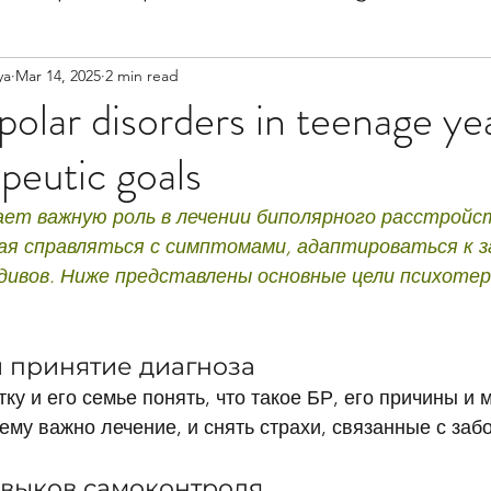
ya
Mar 14, 2025
2 min read
y
Children
Anxiety
Family
Trauma
polar disorders in teenage ye
peutic goals
CBC
Teenagers
Tips
Marriage
Bipol
ет важную роль в лечении биполярного расстройств
ая справляться с симптомами, адаптироваться к з
дивов. Ниже представлены основные цели психотер
и принятие диагноза
ку и его семье понять, что такое БР, его причины и
ему важно лечение, и снять страхи, связанные с заб
авыков самоконтроля